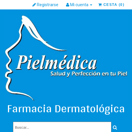
Registrarse
Mi cuenta
CESTA
(
0
)
Farmacia Dermatológica