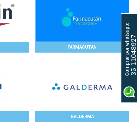
Comprar por whatsapp:
35 11048
FARMACUTAN
GALDERMA