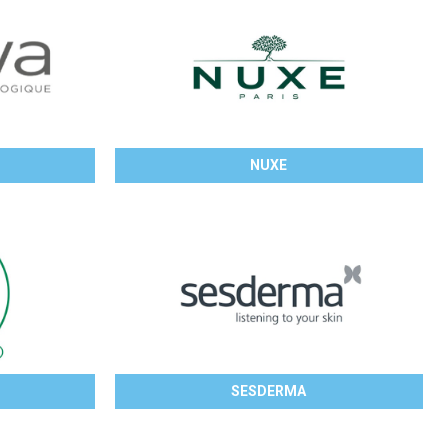
NUXE
SESDERMA