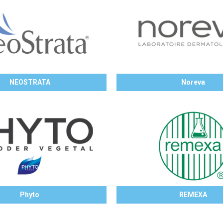
NEOSTRATA
Noreva
Phyto
REMEXA