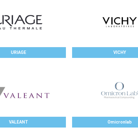
URIAGE
VICHY
VALEANT
Omicronlab