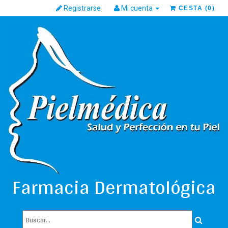
Registrarse
Mi cuenta
CESTA
(
0
)
Farmacia Dermatológica