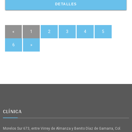
DETALLES
«
1
2
3
4
5
6
»
CLÍNICA
Morelos Sur 673, entre Virrey de Almanza y Benito Díaz de Gamarra, Col.