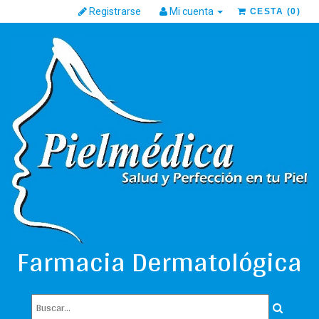
Registrarse
Mi cuenta
CESTA
(
0
)
Farmacia Dermatológica