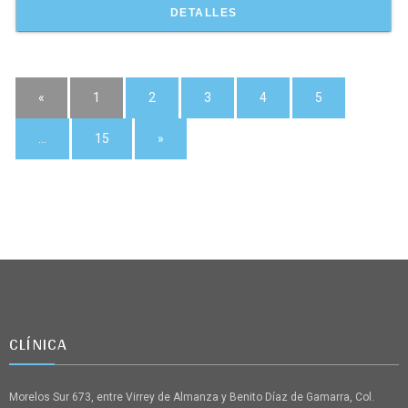
DETALLES
«
1
2
3
4
5
…
15
»
CLÍNICA
Morelos Sur 673, entre Virrey de Almanza y Benito Díaz de Gamarra, Col.