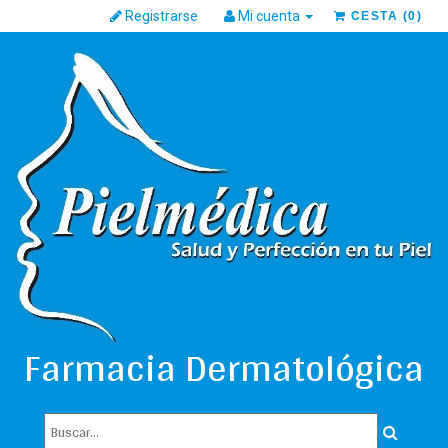
Registrarse
Mi cuenta
CESTA
(
0
)
Farmacia Dermatológica