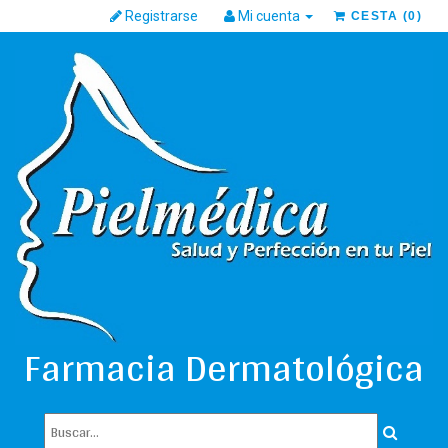
Registrarse
Mi cuenta
CESTA
(
0
)
Farmacia Dermatológica