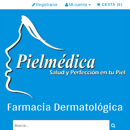
Registrarse
Mi cuenta
CESTA
(
0
)
Farmacia Dermatológica