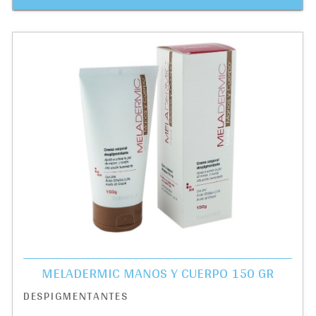
MELADERMIC MANOS Y CUERPO 150 GR
DESPIGMENTANTES