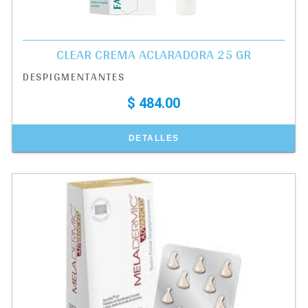
CLEAR CREMA ACLARADORA 25 GR
DESPIGMENTANTES
$ 484.00
DETALLES