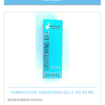
FARMACUTAN LIGHTENING GEL 2 HQ 30 ML
DESPIGMENTANTES