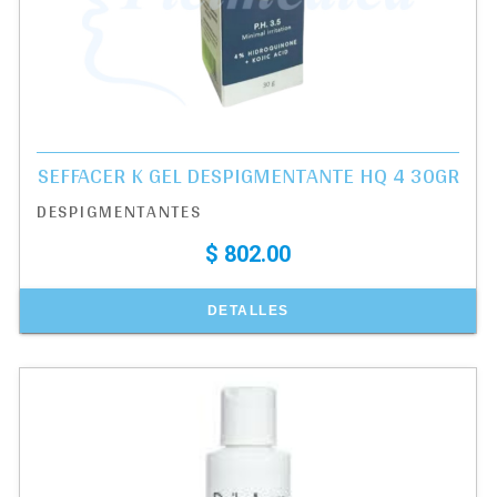
SEFFACER K GEL DESPIGMENTANTE HQ 4 30GR
DESPIGMENTANTES
$ 802.00
DETALLES