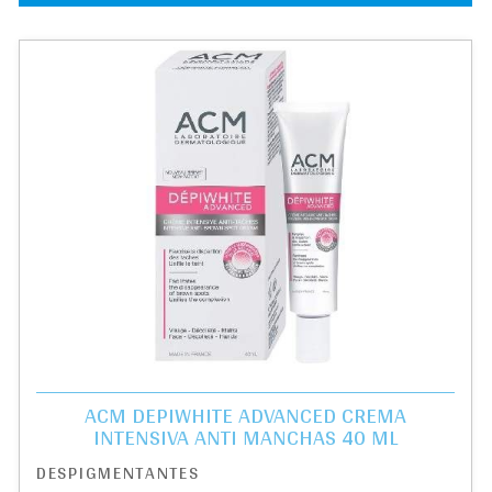
ACM DEPIWHITE ADVANCED CREMA
INTENSIVA ANTI MANCHAS 40 ML
DESPIGMENTANTES