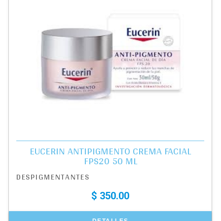
EUCERIN ANTIPIGMENTO CREMA FACIAL
FPS20 50 ML
DESPIGMENTANTES
$ 350.00
DETALLES