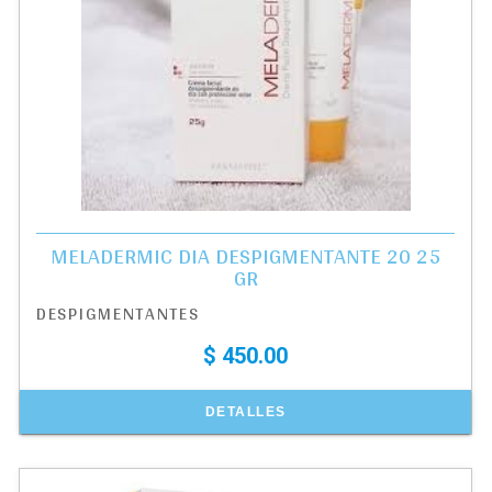
MELADERMIC DIA DESPIGMENTANTE 20 25
GR
DESPIGMENTANTES
$ 450.00
DETALLES