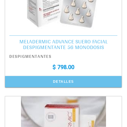
MELADERMIC ADVANCE SUERO FACIAL
DESPIGMENTANTE 56 MONODOSIS
DESPIGMENTANTES
$ 798.00
DETALLES