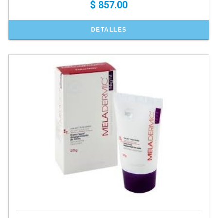
$ 857.00
DETALLES