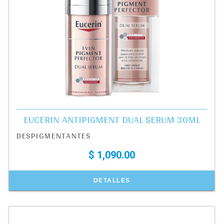
EUCERIN ANTIPIGMENT DUAL SERUM 30ML
DESPIGMENTANTES
$ 1,090.00
DETALLES